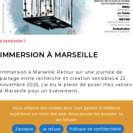
EVENEMENT
IMMERSION À MARSEILLE
Immersion à Marseille Retour sur une journée de
partage entre recherche et création sensibleLe 22
novembre 2025, j’ai eu le plaisir de poser mes valises
à Marseille pour un événement…
0 COMMENTAIRE
25 NOVEMBRE 2025
Nous utilisons des cookies pour vous garantir la meilleure
expérience sur notre site web. Nous pouvez les accepter ou
les refuser.
J'accepte
Je refuse
Politique de confidentialité
@Mélanie FORNÉ 2026 - Illustratrice et web designer